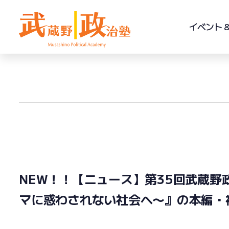
Skip
Skip
links
to
イベント 
primary
navigation
Skip
to
content
NEW！！【ニュース】第35回武蔵野
マに惑わされない社会へ〜』の本編・